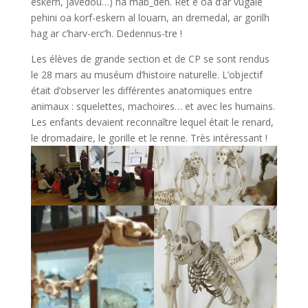
eskern, javedoù…) ha mab_den. Ret e oa d’ar vugale
pehini oa korf-eskern al louarn, an dremedal, ar gorilh
hag ar c’harv-erc’h. Dedennus-tre !
Les élèves de grande section et de CP se sont rendus
le 28 mars au muséum d’histoire naturelle. L’objectif
était d’observer les différentes anatomiques entre
animaux : squelettes, machoires… et avec les humains.
Les enfants devaient reconnaître lequel était le renard,
le dromadaire, le gorille et le renne. Très intéressant !