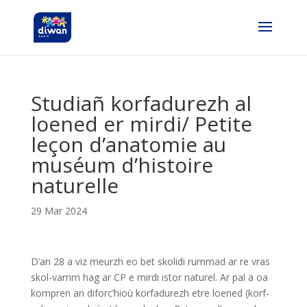
Studiañ korfadurezh al
loened er mirdi/ Petite
leçon d’anatomie au
muséum d’histoire
naturelle
29 Mar 2024
D’an 28 a viz meurzh eo bet skolidi rummad ar re vras
skol-vamm hag ar CP e mirdi istor naturel. Ar pal a oa
kompren an diforc’hioù korfadurezh etre loened (korf-