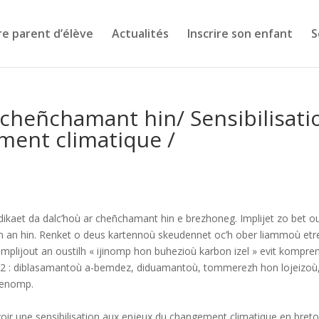
re parent d’élève
Actualités
Inscrire son enfant
S
r cheñchamant hin/ Sensibilisati
ment climatique /
kaet da dalc’hoù ar cheñchamant hin e brezhoneg. Implijet zo bet ou
nn an hin. Renket o deus kartennoù skeudennet oc’h ober liammoù etr
mplijout an oustilh « ijinomp hon buhezioù karbon izel » evit kompre
O2 : diblasamantoù a-bemdez, diduamantoù, tommerezh hon lojeizoù,
brenomp.
r une sensibilisation aux enjeux du changement climatique en breto