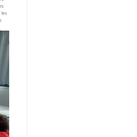
ées
 les
s