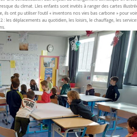
fresque du climat. Lles enfants sont invités à ranger des cartes illustr
e, ils ont pu utiliser l’outil « inventons nos vies bas carbone » pour voir
: les déplacements au quotidien, les loisirs, le chauffage, les service
ns.