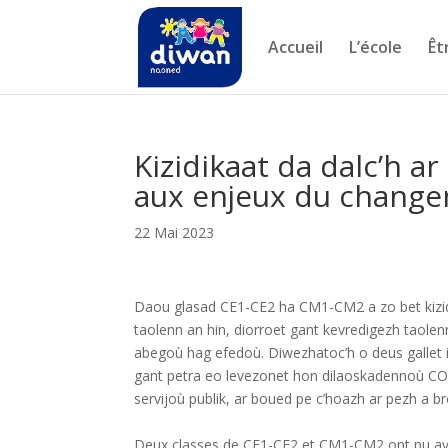
Accueil
L’école
Êt
Kizidikaat da dalc’h a
aux enjeux du change
22 Mai 2023
Daou glasad CE1-CE2 ha CM1-CM2 a zo bet kizidi
taolenn an hin, diorroet gant kevredigezh taole
abegoù hag efedoù. Diwezhatoc’h o deus gallet i
gant petra eo levezonet hon dilaoskadennoù C
servijoù publik, ar boued pe c’hoazh ar pezh a 
Deux classes de CE1-CE2 et CM1-CM2 ont pu avoi