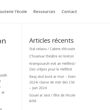
outenir l’école
Ressources
Contact
on
Articles récents
Stal selaou / Cabine d’écoute
C’hoariva/ théâtre en breton
Krampouezh evit an Hellfest/
Des crêpes pour le Hellfest
stilh
Beaj skol bord ar mor – Even
e
2024/ classe de mer des CM
n
– Juin 2024
 ar
Gouel ar skol / fête de l’école
8/06
n,